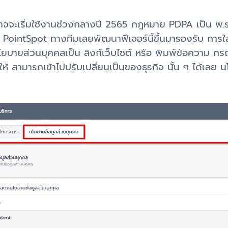
อาจจะเริ่มใช้งานช่วงกลางปี 2565 กฎหมาย PDPA เป็น พ.ร.บ
าใน PointSpot ทางทีมเลยพัฒนาฟีเจอร์นี้ขึ้นมารองรับ การ
่นโยบายส่วนบุคคลเป็น ลิงก์เว็บไซต์ หรือ พิมพ์ข้อความ ก
ให้ สามารถเข้าไปปรับเปลี่ยนเป็นของธุรกิจ นั้น ๆ ได้เลย น