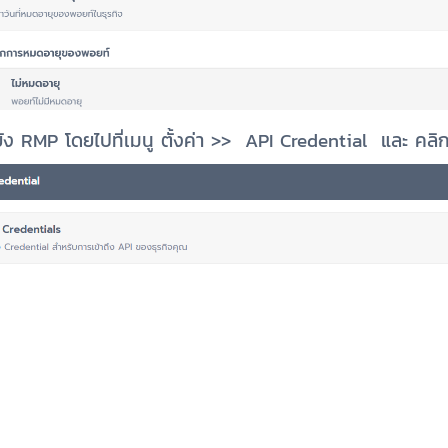
ยัง RMP โดยไปที่เมนู ตั้งค่า >> API Credential และ คลิกท