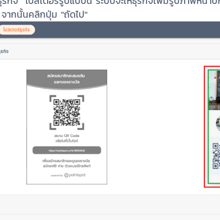
กิจ โปสเตอร์รูปแบบนี้ ระบบจะให้ธุรกิจเพิ่มรูปภาพหน้าปกแ
 จากนั้นคลิกปุ่ม "ถัดไป"